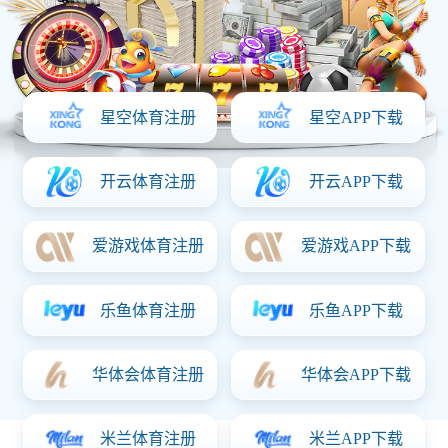
李添荣手伤vs李弘权脚伤：上海年
轻双星复出时间对比
2026-06-08 15:02
33 次阅读
首页
/
体育快讯
近日，上海男篮队内传出两则令球迷揪心的消息：年
轻后卫李添荣因手部伤势高挂免战牌，而锋线新星李